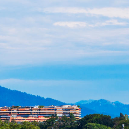
Solstice Ball – 70 years in Harmony