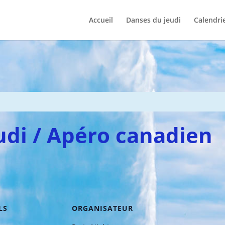
Accueil
Danses du jeudi
Calendri
udi / Apéro canadien
LS
ORGANISATEUR